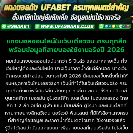
แทงบอลออนไลน์ในเว็บเดียวจบ ครบทุกลีก
พร้อมข้อมูลที่สายบอลใช้งานจริงปี 2026
ผมเล่นแทงบอลออนไลน์มากว่า 5 ปีแล้ว ลองมาหลายเว็บ ทั้ง
เว็บใหญ่ดังและเว็บใหม่ๆ บางเว็บราคาน้ำดีแต่ลีกน้อย บางเว็บ
ลีกครบแต่ค้างบ่อย จนกระทั่งปี 2026 นี้ผมเจอเว็บหนึ่งที่ทำให้
ผมหยุดหาเว็บใหม่เลยจริงๆ เว็บนี้ทำได้ในเว็บเดียวจบจริง ครบ
ทุกลีกตั้งแต่พรีเมียร์ลีก อังกฤษ ลาลีกา สเปน ซีรีส์อา อิตาลี
บุนเดสลีกา เยอรมัน จูปิเตอร์ลีก เบลเยี่ยม ไปจนบอลรอง ไทย
ลีก 1-2 ลีกเอเชีย ยูฟ่า แชมเปี้ยนส์ลีก ยูโรปา และแม้แต่ลีกที่
หายากอย่างลีกสวีเดน นอร์เวย์ ฟินแลนด์ ก็มีให้เลือกแทงครบ
ที่สำคัญคือข้อมูลและราคาน้ำที่อัปเดตไวมาก ใช้งานจริงแล้ว
รู้สึกได้เลยว่ามันออกแบบมาเพื่อสายบอลที่เล่นจริงจัง ไม่ใช่เว็บ