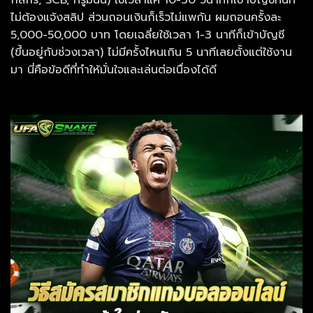
ไม่ต้องแจ้งสลิป ส่วนถอนเงินก็เร็วไม่แพกัน ผมถอนครั้งละ
5,000-50,000 บาท โดยเฉลี่ยใช้เวลา 1-3 นาทีก็เข้าบัญชี
(ขึ้นอยู่กับช่วงเวลา) ไม่มีครั้งไหนเกิน 5 นาทีเลยตั้งแต่ใช้งาน
มา นี่คือข้อดีที่ทำให้มั่นใจและเล่นต่อเนื่องได้ดี