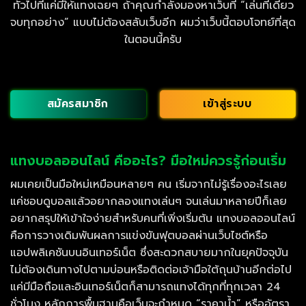
ทั่วไปที่แค่มีให้แทงเฉยๆ ถ้าคุณกำลังมองหาเว็บที่ “เล่นที่เดียว
จบทุกอย่าง” แบบไม่ต้องสลับเว็บอีก ผมว่าเว็บนี้ตอบโจทย์ที่สุด
ในตอนนี้ครับ
สมัครสมาชิก
เข้าสู่ระบบ
แทงบอลออนไลน์ คืออะไร? มือใหม่ควรรู้ก่อนเริ่ม
ผมเคยเป็นมือใหม่เหมือนหลายๆ คน เริ่มจากไม่รู้เรื่องอะไรเลย
แค่ชอบดูบอลแล้วอยากลองแทงเล่นๆ จนเล่นมาหลายปีก็เลย
อยากสรุปให้เข้าใจง่ายสำหรับคนที่เพิ่งเริ่มต้น แทงบอลออนไลน์
คือการวางเดิมพันผลการแข่งขันฟุตบอลผ่านเว็บไซต์หรือ
แอปพลิเคชันบนอินเทอร์เน็ต ซึ่งสะดวกสบายมากในยุคปัจจุบัน
ไม่ต้องเดินทางไปตามบ่อนหรือติดต่อเจ้ามือใต้ถุนบ้านอีกต่อไป
แค่มีมือถือและอินเทอร์เน็ตก็สามารถแทงได้ทุกที่ทุกเวลา 24
ชั่วโมง หลักการพื้นฐานคือเว็บจะกำหนด “ราคาน้ำ” หรืออัตรา