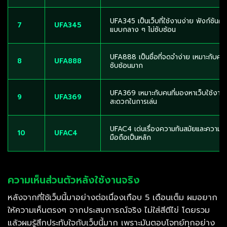
UFA345 เป็นเว็บที่ใช้งานง่าย ฟังก์ชันคร
7
UFA345
แบบกลาง ๆ ไม่ซับซ้อน
UFA888 เป็นชื่อที่จดจำง่าย เหมาะกับคน
8
UFA888
ซับซ้อนมาก
UFA369 เหมาะกับคนที่มองหาเว็บใช้งา
9
UFA369
สะดวกในการเล่น
UFAC4 เด่นเรื่องความทันสมัยและความลื่
10
UFAC4
มือถือเป็นหลัก
ความเห็นส่วนตัวหลังใช้งานจริง
หลังจากที่ใช้เว็บนี้มาอย่างต่อเนื่องเกือบ 5 เดือนเต็ม ผมอยาก
ให้ความเห็นตรงๆ จากประสบการณ์จริง ไม่ใส่สีตีไข่ โดยรวม
แล้วผมรู้สึกประทับใจกับเว็บนี้มาก เพราะมันตอบโจทย์ทุกอย่าง