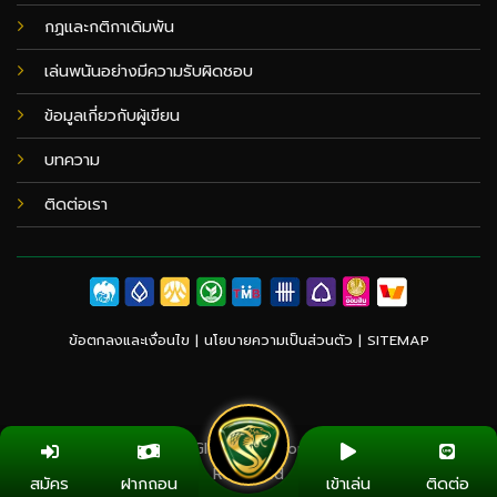
กฏและกติกาเดิมพัน
เล่นพนันอย่างมีความรับผิดชอบ
ข้อมูลเกี่ยวกับผู้เขียน
บทความ
ติดต่อเรา
ข้อตกลงและเงื่อนไข |
นโยบายความเป็นส่วนตัว
|
SITEMAP
Copyright 2026 ©
Globalvolcanomodel.org All Rights
Reserved
สมัคร
ฝากถอน
เข้าเล่น
ติดต่อ