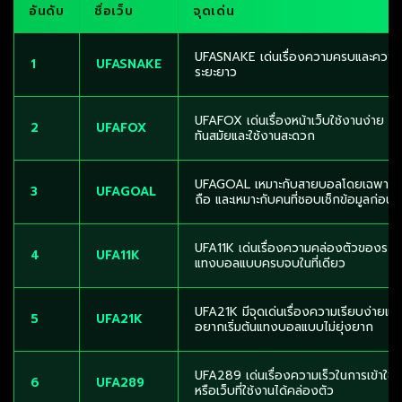
อันดับ
ชื่อเว็บ
จุดเด่น
UFASNAKE เด่นเรื่องความครบและความนิ
1
UFASNAKE
ระยะยาว
UFAFOX เด่นเรื่องหน้าเว็บใช้งานง่าย เมน
2
UFAFOX
ทันสมัยและใช้งานสะดวก
UFAGOAL เหมาะกับสายบอลโดยเฉพาะ จุดเ
3
UFAGOAL
ถือ และเหมาะกับคนที่ชอบเช็กข้อมูลก่อ
UFA11K เด่นเรื่องความคล่องตัวของระบบ 
4
UFA11K
แทงบอลแบบครบจบในที่เดียว
UFA21K มีจุดเด่นเรื่องความเรียบง่ายแล
5
UFA21K
อยากเริ่มต้นแทงบอลแบบไม่ยุ่งยาก
UFA289 เด่นเรื่องความเร็วในการเข้าใช้ง
6
UFA289
หรือเว็บที่ใช้งานได้คล่องตัว