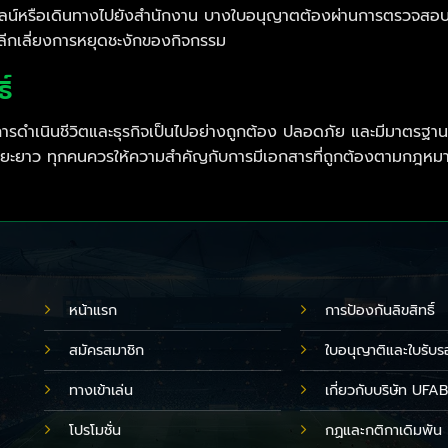
อนไลน์หรือเดินทางไปยังสำนักงาน บางใบอนุญาตต้องผ่านการตรวจสอบ
ลีกเลี่ยงการหยุดชะงักของกิจกรรม
์
ห้การดำเนินชีวิตและธุรกิจเป็นไปอย่างถูกต้อง ปลอดภัย และมีมาตร
ะยะยาว ทุกคนควรให้ความสำคัญกับการมีเอกสารที่ถูกต้องตามกฎหมาย 
หน้าแรก
การป้องกันลิขสิทธิ์
สมัครสมาชิก
ใบอนุญาติและใบรับ
ทางเข้าเล่น
เกี่ยวกับบริษัท UFA
โปรโมชั่น
กฏและกติกาเดิมพัน