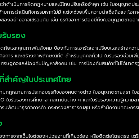
ว่าดำเนินการผิดกฎหมายและมีโทษปรับหรือจำคุก เช่น ใบอนุญาตประก
้ามการดำเนินกิจกรรมหากไม่มี แต่จะช่วยเพิ่มความน่าเชื่อถือและโอ
ั้งสองอย่างอาจใช้ร่วมกัน เช่น ธุรกิจอาหารต้องมีทั้งใบอนุญาตขายอ
รับรอง
และคุณภาพในสังคม ป้องกันการเอารัดเอาเปรียบและสร้างความเชื่อม
จการ และสร้างภาพลักษณ์ที่ดี สำหรับบุคคลทั่วไป ใบรับรองช่วยเ
เศรษฐกิจและป้องกันปัญหาสังคม เช่น การป้องกันสินค้าที่ไม่ได้มาต
ที่สำคัญในประเทศไทย
จตามกฎหมายการประกอบธุรกิจของคนต่างด้าว ใบอนุญาตขายสุรา ใบอ
SO ใบรับรองการศึกษาจากสถาบันต่าง ๆ และใบรับรองความรู้ความสาม
น กรมพัฒนาธุรกิจการค้า กระทรวงสาธารณสุข หรือสำนักงานคณะกร
ง
้องการจากเว็บไซต์ของหน่วยงานที่เกี่ยวข้อง หรือติดต่อโดยตรง เต