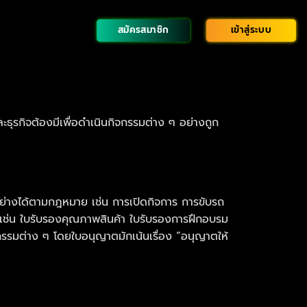
สมัครสมาชิก
เข้าสู่ระบบ
ุรกิจต้องมีเพื่อดำเนินกิจกรรมต่าง ๆ อย่างถูก
อย่างได้ตามกฎหมาย เช่น การเปิดกิจการ การขับรถ
 เช่น ใบรับรองคุณภาพสินค้า ใบรับรองการฝึกอบรม
กรรมต่าง ๆ โดยใบอนุญาตมักเน้นเรื่อง “อนุญาตให้