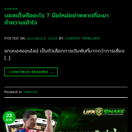
บทความ
บอลเต็งคืออะไร ? มือใหม่อย่าพลาดที่จะมา
ทำความเข้าใจ
POSTED ON
กุมภาพันธ์ 6, 2026
BY
CHAKRIT PENELOPE
แทงบอลออนไลน์ เป็นตัวเลือกการเดิมพันที่มากกว่าการเสี่ยง
[…]
CONTINUE READING
→
Posted in
บทความ
23
ม.ค.