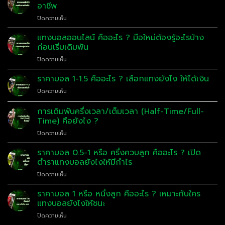
บอล
อาชีพ
ออนไลน์
บน
ปิดความเห็น
Ufabet
แทง
จาก
บอล
ประสบการณ์
แทงบอลออนไลน์ คืออะไร ? มือใหม่ต้องรู้อะไรบ้าง
ยัง
จริง
ก่อนเริ่มเดิมพัน
ไง
บน
ปิดความเห็น
ให้
แทง
ได้
บอล
ราคาบอล 1-1.5 คืออะไร ? เลือกแทงยังไง ให้ได้เงิน
กำไร
ออนไลน์
?
บน
ปิดความเห็น
คือ
เทคนิค
ราคา
อะไร
จาก
บอล
การเดิมพันครึ่งเวลา/เต็มเวลา (Half-Time/Full-
?
นัก
1-
มือ
Time) คือยังไง ?
เดิม
1.5
ใหม่
พัน
บน
ปิดความเห็น
คือ
ต้อง
มือ
การ
อะไร
รู้
อาชีพ
เดิม
?
ราคาบอล 0.5-1 หรือ ครึ่งควบลูก คืออะไร ? เปิด
อะไร
พัน
เลือก
ตำราแทงบอลยังไงให้มีกำไร
บ้าง
ครึ่ง
แทง
ก่อน
บน
ปิดความเห็น
เวลา/
ยัง
เริ่ม
ราคา
เต็ม
ไง
เดิม
บอล
ราคาบอล 1 หรือ หนึ่งลูก คืออะไร ? เหมาะกับใคร
เวลา
ให้
พัน
0.5-
(Half-
แทงบอลยังไงให้ชนะ
ได้
1
Time/Full-
เงิน
บน
ปิดความเห็น
หรือ
Time)
ราคา