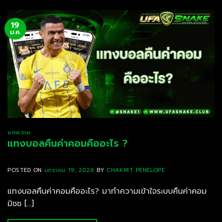
19
ม.ค.
บทความ
แทงบอลคืนค่าคอมคืออะไร ?
POSTED ON
มกราคม 19, 2026
BY
CHAKRIT PENELOPE
แทงบอลคืนค่าคอมคืออะไร? มาทำความเข้าใจระบบคืนค่าคอม
มิชช […]