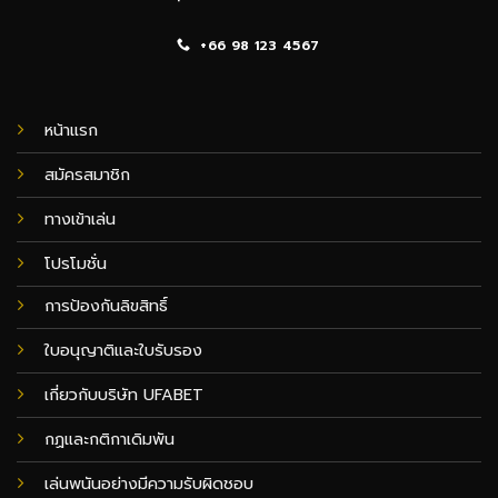
+66 98 123 4567
หน้าแรก
สมัครสมาชิก
ทางเข้าเล่น
โปรโมชั่น
การป้องกันลิขสิทธิ์
ใบอนุญาติและใบรับรอง
เกี่ยวกับบริษัท UFABET
กฏและกติกาเดิมพัน
เล่นพนันอย่างมีความรับผิดชอบ