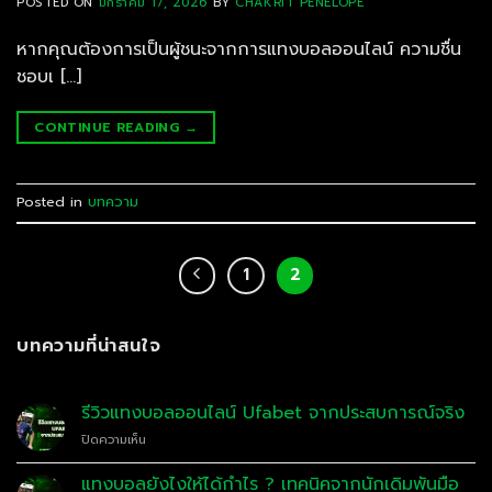
POSTED ON
มกราคม 17, 2026
BY
CHAKRIT PENELOPE
หากคุณต้องการเป็นผู้ชนะจากการแทงบอลออนไลน์ ความชื่น
ชอบเ […]
CONTINUE READING
→
Posted in
บทความ
1
2
บทความที่น่าสนใจ
รีวิวแทงบอลออนไลน์ Ufabet จากประสบการณ์จริง
บน
ปิดความเห็น
รีวิว
แทง
แทงบอลยังไงให้ได้กำไร ? เทคนิคจากนักเดิมพันมือ